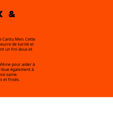
X &
be Cantu Men. Cette
eurre de karité et
nt un fini doux et
caféine pour aider à
tribue également à
ce saine.
et frisés.