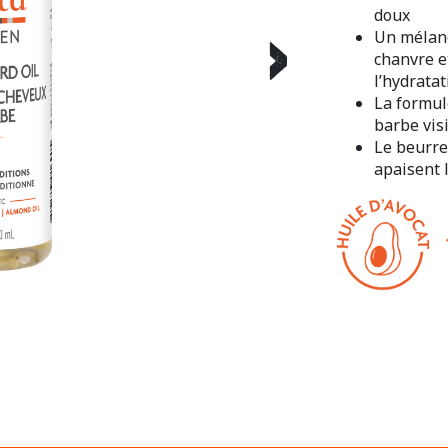
doux
Un mélang
›
chanvre et
l’hydratat
La formul
barbe vis
Le beurre 
apaisent 